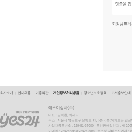
회원님들께
회사소개
인재채용
이용약관
개인정보처리방침
청소년보호정책
도서홍보안내
대표 : 김석환, 최세라
주소 : 서울시 영등포구 은행로 11, 5층~6층(여의도동,일신
사업자등록번호 : 229-81-37000 통신판매업신고 : 제 200
이메일 : yes24help@yes24.com 호스팅 서비스사업자 :