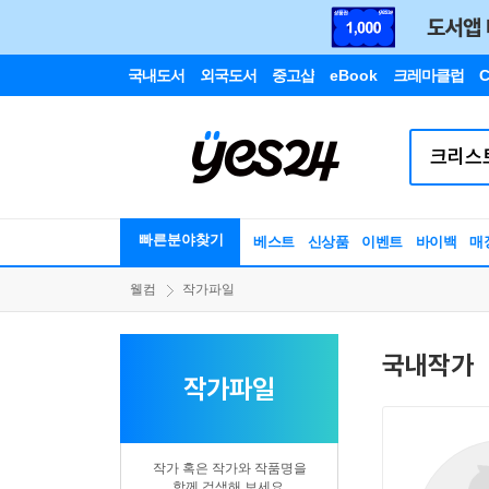
국내도서
외국도서
중고샵
eBook
크레마클럽
C
빠른분야찾기
베스트
신상품
이벤트
바이백
매
웰컴
작가파일
국내작가
작가파일
작가 혹은 작가와 작품명을
함께 검색해 보세요.