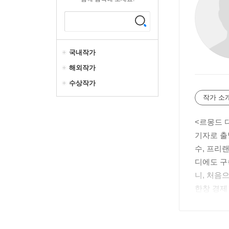
국내작가
해외작가
수상작가
작가 소
<르몽드 
기자로 출
수, 프리
디에도 구
니, 처음
한창 경제
학위를 받
를, 경희
도』(공저