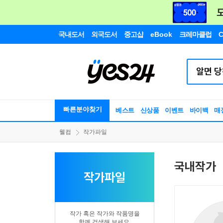
국내도서
외국도서
중고샵
eBook
크레마클럽
C
빠른분야찾기
베스트
신상품
이벤트
바이백
매
웰컴
작가파일
국내작가
작가파일
작가 혹은 작가와 작품명을
함께 검색해 보세요.