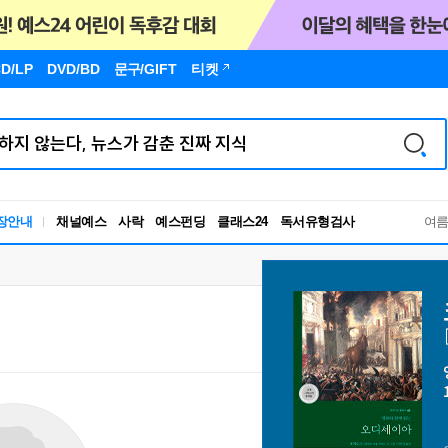
D/LP
DVD/BD
문구
/GIFT
티켓
독서유형검사
RBTI Lab
장안내
채널예스
사락
예스펀딩
클래스24
독서유형검사
여