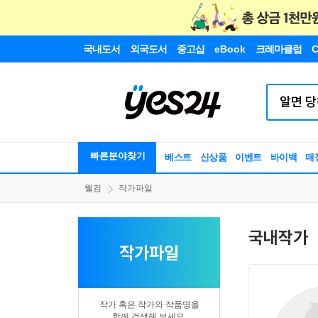
국내도서
외국도서
중고샵
eBook
크레마클럽
C
빠른분야찾기
베스트
신상품
이벤트
바이백
매
웰컴
작가파일
국내작가
작가파일
작가 혹은 작가와 작품명을
함께 검색해 보세요.