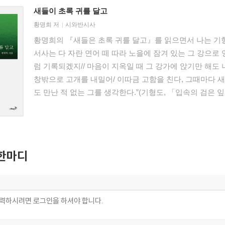
새들이 초록 귀를 달고
황명희
저
시와반시사
황명희의 『새들은 초록 귀를 달고』를 읽으면서 나는 기형
서사는 다 자란 연어 떼 따라 노을에 잠겨 있는 그 강으로
럼 기록되겠지// 마음이 지옥일 때 그 강가에 앉기만 해도 
창밖으로 고개를 내밀어/ 이따금 고함을 친다, 그때마다 새들
도 만난 적 없는 그를 생각한다.”(기형도, 「입속의 검은 잎
떼’에 기형도의 서사가 투사된 ‘황혼의 새들’이 얼비치기 때문
色한 오래된 미래의 풍경이겠다.
한마디