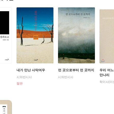
내가 만난 사막여우
먼 곳으로부터 먼 곳까지
우리 어느
만나리
시와반시사
시와반시사
학이사(이
절판