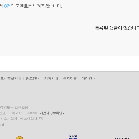
서
0건
의 코멘트를 남겨주셨습니다.
등록된 댓글이 없습니다
도서홍보안내
광고안내
제휴안내
복지제휴
매장안내
층(여의도동,일신빌딩)
고 : 제 2005-02682호
사업자 정보확인
팅 서비스사업자 : 예스이십사(주)
ved.