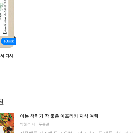
에서 다시
천
아는 척하기 딱 좋은 아프리카 지식 여행
박찬석
저
푸른길