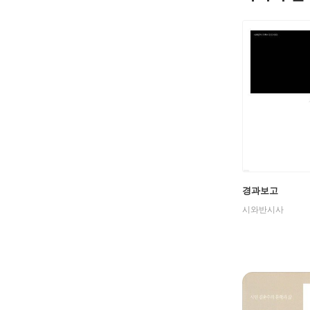
경과보고
시와반시사