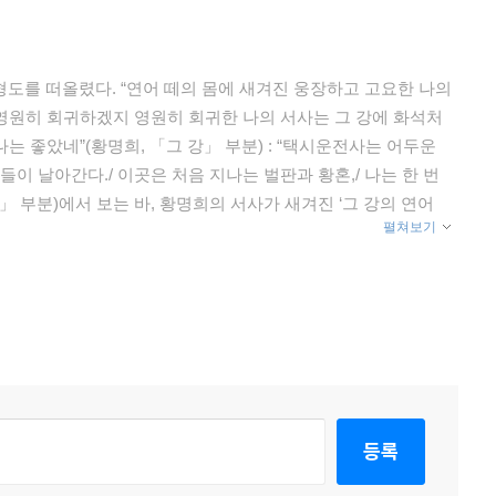
도를 떠올렸다. “연어 떼의 몸에 새겨진 웅장하고 고요한 나의
 영원히 회귀하겠지 영원히 회귀한 나의 서사는 그 강에 화석처
나는 좋았네”(황명희, 「그 강」 부분) : “택시운전사는 어두운
이 날아간다./ 이곳은 처음 지나는 벌판과 황혼,/ 나는 한 번
」 부분)에서 보는 바, 황명희의 서사가 새겨진 ‘그 강의 연어
펼쳐보기
이다. ‘새들의 초록 귀’는 아마도, ‘입속의 검은 잎’을 살색殺
등록