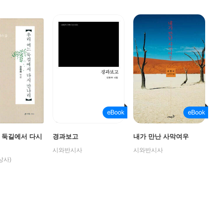
 둑길에서 다시
경과보고
내가 만난 사막여우
시와반시사
시와반시사
상사)