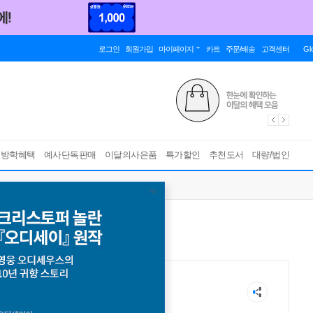
로그인
회원가입
마이페이지
카트
주문/배송
고객센터
Gl
름방학혜택
예사단독판매
이달의사은품
특가할인
추천도서
대량/법인