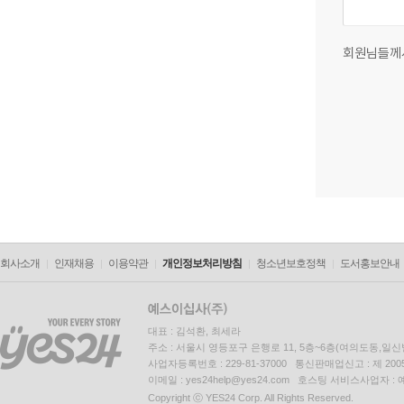
회원님들께
회사소개
인재채용
이용약관
개인정보처리방침
청소년보호정책
도서홍보안내
대표 : 김석환, 최세라
주소 : 서울시 영등포구 은행로 11, 5층~6층(여의도동,일신
사업자등록번호 : 229-81-37000 통신판매업신고 : 제 200
이메일 : yes24help@yes24.com 호스팅 서비스사업자 :
Copyright ⓒ YES24 Corp. All Rights Reserved.