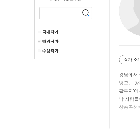
국내작가
해외작가
수상작가
작가 소
강남에서 
뱅크』 창
활투자’에
남 사람들
상승곡선에
우연히 ‘
와 투자 
『강남 아