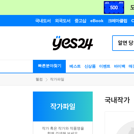
국내도서
외국도서
중고샵
eBook
크레마클럽
C
빠른분야찾기
베스트
신상품
이벤트
바이백
매
웰컴
작가파일
국내작가
작가파일
작가 혹은 작가와 작품명을
함께 검색해 보세요.