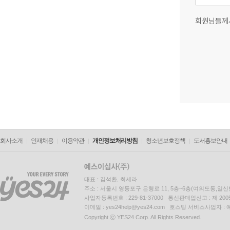
회원님들께
회사소개
인재채용
이용약관
개인정보처리방침
청소년보호정책
도서홍보안내
대표 : 김석환, 최세라
주소 : 서울시 영등포구 은행로 11, 5층~6층(여의도동,일신
사업자등록번호 : 229-81-37000 통신판매업신고 : 제 200
이메일 : yes24help@yes24.com 호스팅 서비스사업자 :
Copyright ⓒ YES24 Corp. All Rights Reserved.