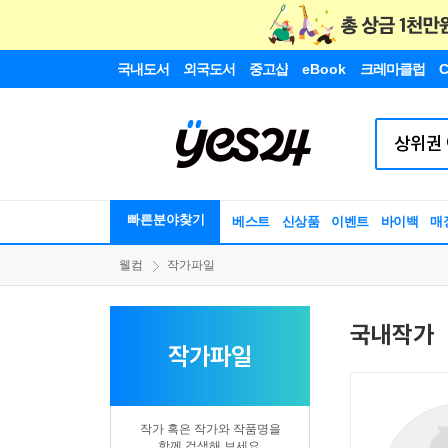
국내도서
외국도서
중고샵
eBook
크레마클럽
C
빠른분야찾기
베스트
신상품
이벤트
바이백
매
웰컴
작가파일
국내작가
작가파일
작가 혹은 작가와 작품명을
함께 검색해 보세요.