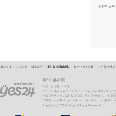
회원님들께
회사소개
인재채용
이용약관
개인정보처리방침
청소년보호정책
도서홍보안내
대표 : 김석환, 최세라
주소 : 서울시 영등포구 은행로 11, 5층~6층(여의도동,일신
사업자등록번호 : 229-81-37000 통신판매업신고 : 제 200
이메일 : yes24help@yes24.com 호스팅 서비스사업자 :
Copyright ⓒ YES24 Corp. All Rights Reserved.