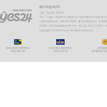
대표 : 김석환, 최세라
주소 : 서울시 영등포구 은행로 11, 5층~6층(여의도동,일신
사업자등록번호 : 229-81-37000 통신판매업신고 : 제 200
이메일 : yes24help@yes24.com 호스팅 서비스사업자 :
Copyright ⓒ YES24 Corp. All Rights Reserved.