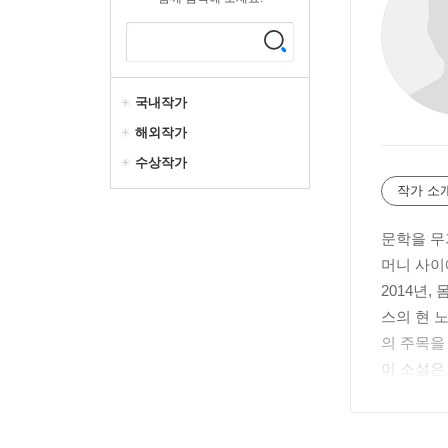
국내작가
해외작가
수상작가
작가 소
문학을 무
머니 사이
2014년,
스의 현 
의 주목을
이 소설은
에두아르 
사Histoi
그의 작품