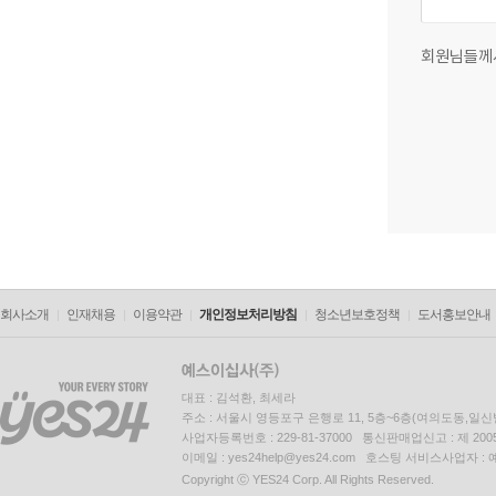
회원님들께
회사소개
인재채용
이용약관
개인정보처리방침
청소년보호정책
도서홍보안내
대표 : 김석환, 최세라
주소 : 서울시 영등포구 은행로 11, 5층~6층(여의도동,일신
사업자등록번호 : 229-81-37000 통신판매업신고 : 제 200
이메일 : yes24help@yes24.com 호스팅 서비스사업자 :
Copyright ⓒ YES24 Corp. All Rights Reserved.