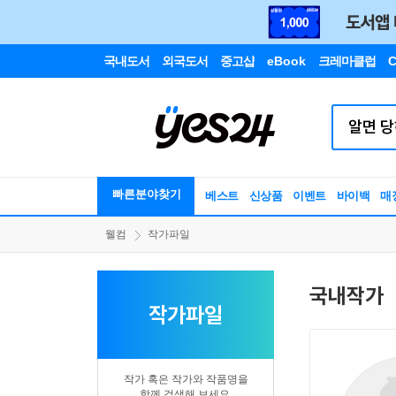
국내도서
외국도서
중고샵
eBook
크레마클럽
C
빠른분야찾기
베스트
신상품
이벤트
바이백
매
웰컴
작가파일
국내작가
작가파일
작가 혹은 작가와 작품명을
함께 검색해 보세요.