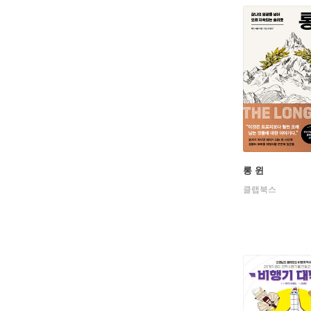
롱 윈
클랩북스