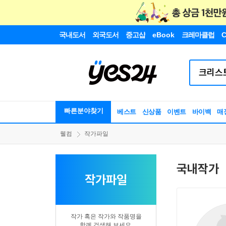
국내도서
외국도서
중고샵
eBook
크레마클럽
C
빠른분야찾기
베스트
신상품
이벤트
바이백
매
웰컴
작가파일
국내작가
작가파일
작가 혹은 작가와 작품명을
함께 검색해 보세요.