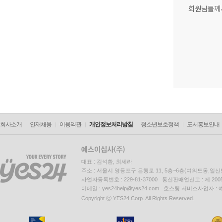
회원님들께
회사소개
인재채용
이용약관
개인정보처리방침
청소년보호정책
도서홍보안내
대표 : 김석환, 최세라
주소 : 서울시 영등포구 은행로 11, 5층~6층(여의도동,일신
사업자등록번호 : 229-81-37000 통신판매업신고 : 제 200
이메일 : yes24help@yes24.com 호스팅 서비스사업자 :
Copyright ⓒ YES24 Corp. All Rights Reserved.