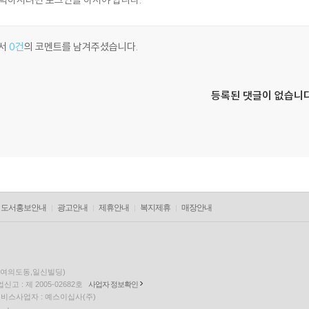
서
0건
의 코멘트를 남겨주셨습니다.
등록된 댓글이 없습니다
도서홍보안내
광고안내
제휴안내
복지제휴
매장안내
층(여의도동,일신빌딩)
고 : 제 2005-02682호
사업자 정보확인
팅 서비스사업자 : 예스이십사(주)