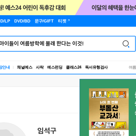
D/LP
DVD/BD
문구
/GIFT
티켓
독서유형검사
장안내
채널예스
사락
예스펀딩
클래스24
여
RBTI Lab
독서유형검사
임석구