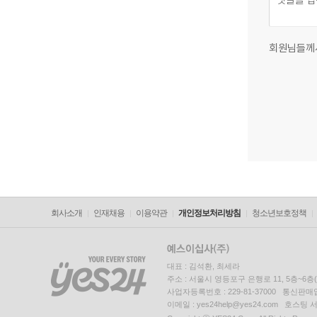
회원님들께
회사소개
인재채용
이용약관
개인정보처리방침
청소년보호정책
대표 : 김석환, 최세라
주소 : 서울시 영등포구 은행로 11, 5층~6
사업자등록번호 : 229-81-37000 통신판매업신
이메일 : yes24help@yes24.com 호스