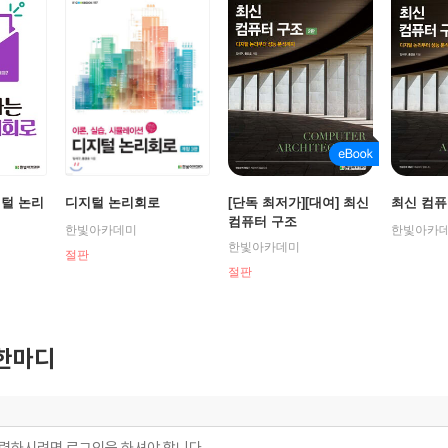
지털 논리
디지털 논리회로
[단독 최저가][대여] 최신
최신 컴퓨
컴퓨터 구조
한빛아카데미
한빛아카
한빛아카데미
절판
절판
한마디