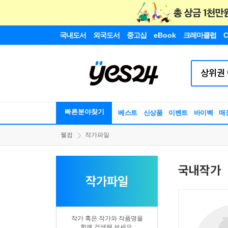
국내도서
외국도서
중고샵
eBook
크레마클럽
C
빠른분야찾기
베스트
신상품
이벤트
바이백
매
웰컴
작가파일
국내작가
작가파일
작가 혹은 작가와 작품명을
함께 검색해 보세요.