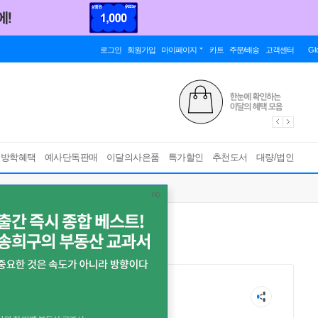
로그인
회원가입
마이페이지
카트
주문/배송
고객센터
Gl
름방학혜택
예사단독판매
이달의사은품
특가할인
추천도서
대량/법인