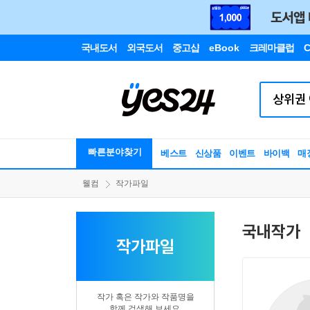
국내도서
외국도서
중고샵
eBook
크레마클럽
C
빠른분야찾기
베스트
신상품
이벤트
바이백
매
웰컴
작가파일
국내작가
작가파일
작가 혹은 작가와 작품명을
함께 검색해 보세요.