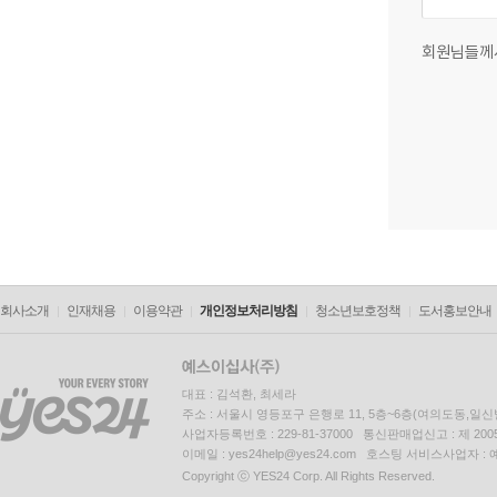
회원님들께
회사소개
인재채용
이용약관
개인정보처리방침
청소년보호정책
도서홍보안내
대표 : 김석환, 최세라
주소 : 서울시 영등포구 은행로 11, 5층~6층(여의도동,일신
사업자등록번호 : 229-81-37000 통신판매업신고 : 제 200
이메일 : yes24help@yes24.com 호스팅 서비스사업자 :
Copyright ⓒ YES24 Corp. All Rights Reserved.