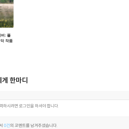
베버: 플
내악 작품
mber M
게 한마디
서
0건
의 코멘트를 남겨주셨습니다.