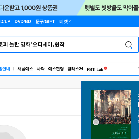
D/LP
DVD/BD
문구
/GIFT
티켓
독서유형검사
장안내
채널예스
사락
예스펀딩
클래스24
RBTI Lab
독서유형검사