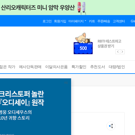
로그인
회원가입
마이페이지
카트
주문/배송
고객센터
Gl
젊은 작가
예사단독판매
이달의사은품
특가할인
추천도서
대량/법인