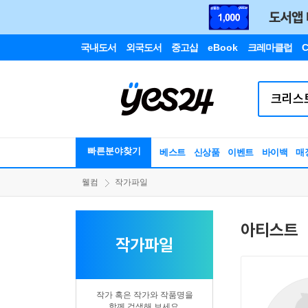
국내도서
외국도서
중고샵
eBook
크레마클럽
C
빠른분야찾기
베스트
신상품
이벤트
바이백
매
웰컴
작가파일
아티스트
작가파일
작가 혹은 작가와 작품명을
함께 검색해 보세요.