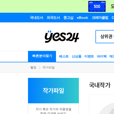
국내도서
외국도서
중고샵
eBook
크레마클럽
C
빠른분야찾기
베스트
신상품
이벤트
바이백
매
웰컴
작가파일
국내작가
작가파일
작가 혹은 작가와 작품명을
함께 검색해 보세요.