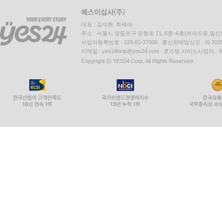
대표 : 김석환, 최세라
주소 : 서울시 영등포구 은행로 11, 5층~6층(여의도동,일신
사업자등록번호 : 229-81-37000 통신판매업신고 : 제 200
이메일 : yes24help@yes24.com 호스팅 서비스사업자 :
Copyright ⓒ YES24 Corp. All Rights Reserved.