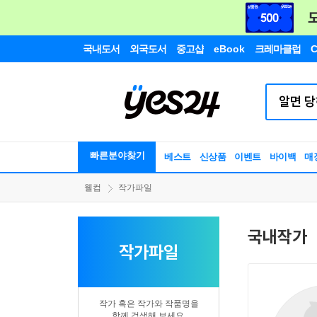
국내도서
외국도서
중고샵
eBook
크레마클럽
C
빠른분야찾기
베스트
신상품
이벤트
바이백
매
웰컴
작가파일
국내작가
작가파일
작가 혹은 작가와 작품명을
함께 검색해 보세요.