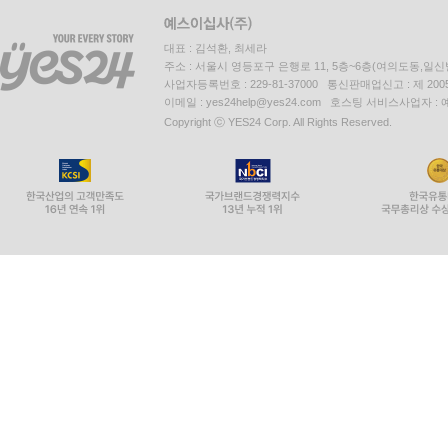
대표 : 김석환, 최세라
주소 : 서울시 영등포구 은행로 11, 5층~6층(여의도동,일신
사업자등록번호 : 229-81-37000 통신판매업신고 : 제 200
이메일 : yes24help@yes24.com 호스팅 서비스사업자 :
Copyright ⓒ YES24 Corp. All Rights Reserved.