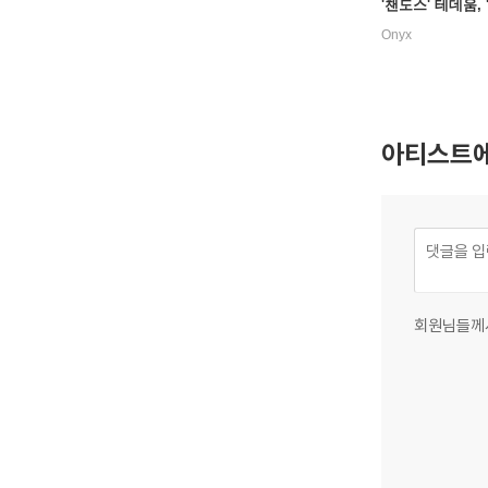
'챈도스' 테데움, 
앤섬 8번 (Handel
Onyx
dos Te Deum, 
Anthem No. 8)
아티스트에
회원님들께