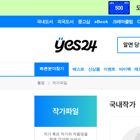
국내도서
외국도서
중고샵
eBook
크레마클럽
C
빠른분야찾기
베스트
신상품
이벤트
바이백
매
웰컴
작가파일
국내작가
작가파일
작가 혹은 작가와 작품명을
함께 검색해 보세요.