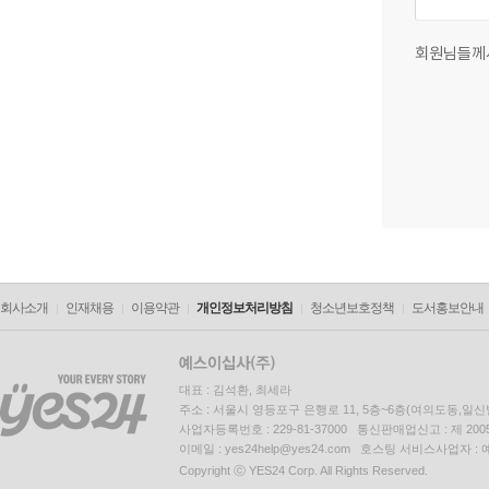
회원님들께
회사소개
인재채용
이용약관
개인정보처리방침
청소년보호정책
도서홍보안내
대표 : 김석환, 최세라
주소 : 서울시 영등포구 은행로 11, 5층~6층(여의도동,일신
사업자등록번호 : 229-81-37000 통신판매업신고 : 제 200
이메일 : yes24help@yes24.com 호스팅 서비스사업자 :
Copyright ⓒ YES24 Corp. All Rights Reserved.