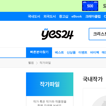
국내도서
외국도서
중고샵
eBook
크레마클럽
C
빠른분야찾기
베스트
신상품
이벤트
바이백
매
웰컴
작가파일
국내작가
작가파일
작가 혹은 작가와 작품명을
함께 검색해 보세요.