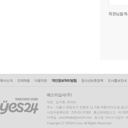
회원님들께
회사소개
인재채용
이용약관
개인정보처리방침
청소년보호정책
도서홍보안내
대표 : 김석환, 최세라
주소 : 서울시 영등포구 은행로 11, 5층~6층(여의도동,일신
사업자등록번호 : 229-81-37000 통신판매업신고 : 제 200
이메일 : yes24help@yes24.com 호스팅 서비스사업자 :
Copyright ⓒ YES24 Corp. All Rights Reserved.