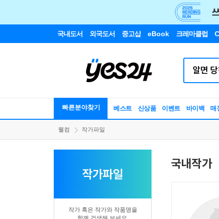
국내도서
외국도서
중고샵
eBook
크레마클럽
C
빠른분야찾기
베스트
신상품
이벤트
바이백
매
웰컴
작가파일
국내작가
작가파일
작가 혹은 작가와 작품명을
함께 검색해 보세요.