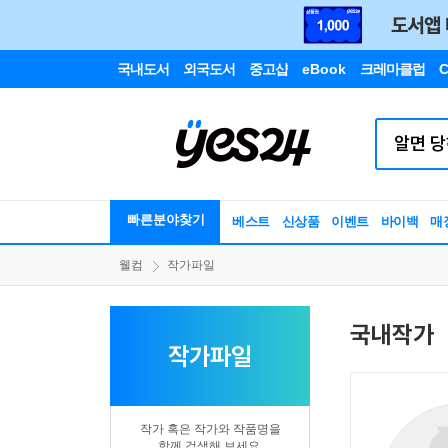
국내도서
외국도서
중고샵
eBook
크레마클럽
C
빠른분야찾기
베스트
신상품
이벤트
바이백
매
웰컴
작가파일
국내작가
작가파일
작가 혹은 작가와 작품명을
함께 검색해 보세요.