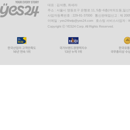
대표 : 김석환, 최세라
주소 : 서울시 영등포구 은행로 11, 5층~6층(여의도동,일신
사업자등록번호 : 229-81-37000 통신판매업신고 : 제 200
이메일 : yes24help@yes24.com 호스팅 서비스사업자 :
Copyright ⓒ YES24 Corp. All Rights Reserved.