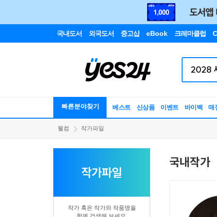
국내도서
외국도서
중고샵
eBook
크레마클럽
C
빠른분야찾기
베스트
신상품
이벤트
바이백
매
웰컴
작가파일
국내작가
작가파일
작가 혹은 작가와 작품명을
함께 검색해 보세요.