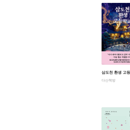
삼도천 환생 고
다산책방