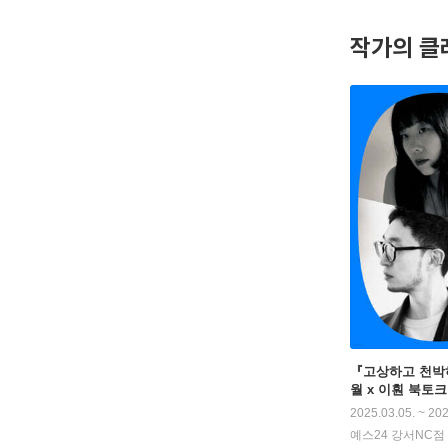
작가의 클
『고상하고 천박
월 x 이훤 북토크
2025.03.05. ~ 202
예스24 강서NC점