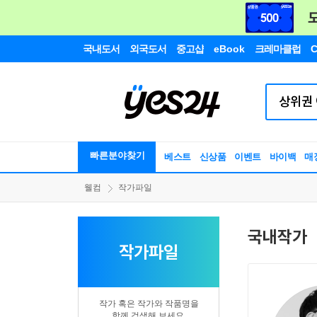
국내도서
외국도서
중고샵
eBook
크레마클럽
C
빠른분야찾기
베스트
신상품
이벤트
바이백
매
웰컴
작가파일
국내작가
작가파일
작가 혹은 작가와 작품명을
함께 검색해 보세요.