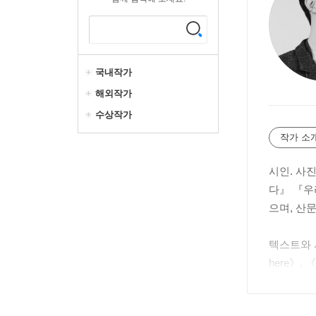
국내작가
해외작가
수상작가
작가 소
시인. 사
다』 『우
으며, 산문
텍스트와 사
here》, 
야 할 젊
습소 ‘작업