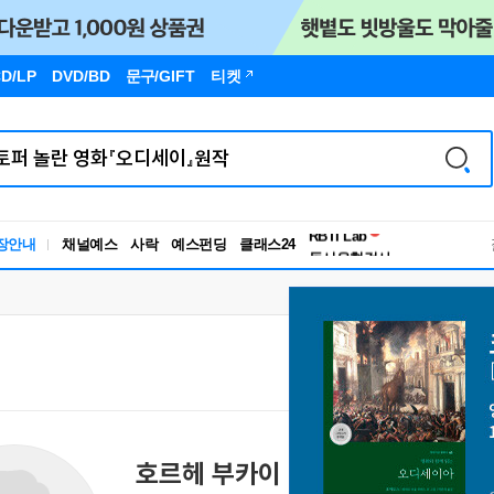
D/LP
DVD/BD
문구
/GIFT
티켓
독서유형검사
RBTI Lab
장안내
채널예스
사락
예스펀딩
클래스24
독서유형검사
호르헤 부카이