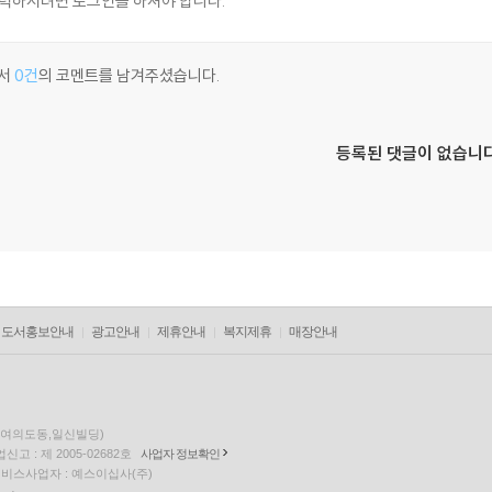
서
0건
의 코멘트를 남겨주셨습니다.
등록된 댓글이 없습니다
도서홍보안내
광고안내
제휴안내
복지제휴
매장안내
층(여의도동,일신빌딩)
고 : 제 2005-02682호
사업자 정보확인
팅 서비스사업자 : 예스이십사(주)