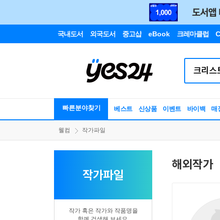
국내도서
외국도서
중고샵
eBook
크레마클럽
C
빠른분야찾기
베스트
신상품
이벤트
바이백
매
웰컴
작가파일
해외작가
작가파일
작가 혹은 작가와 작품명을
함께 검색해 보세요.