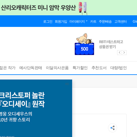
로그인
회원가입
마이페이지
카트
주문/배송
고객센터
Gl
젊은 작가
예사단독판매
이달의사은품
특가할인
추천도서
대량/법인