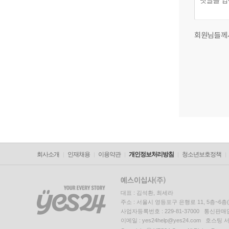
회원님들께
회사소개
인재채용
이용약관
개인정보처리방침
청소년보호정책
대표 : 김석환, 최세라
주소 : 서울시 영등포구 은행로 11, 5층~6
사업자등록번호 : 229-81-37000 통신판매업신
이메일 : yes24help@yes24.com 호스