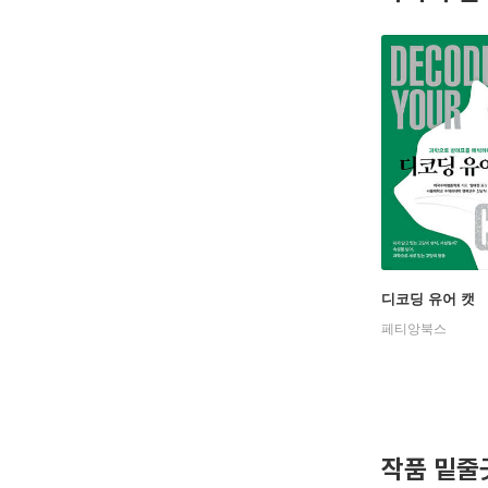
디코딩 유어 캣
페티앙북스
작품 밑줄