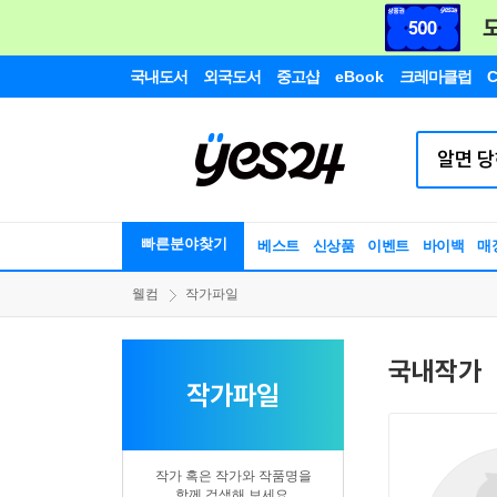
국내도서
외국도서
중고샵
eBook
크레마클럽
C
빠른분야찾기
베스트
신상품
이벤트
바이백
매
웰컴
작가파일
국내작가
작가파일
작가 혹은 작가와 작품명을
함께 검색해 보세요.