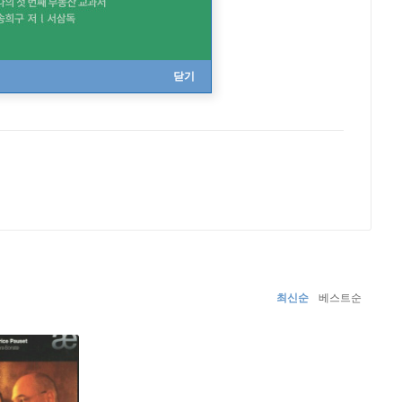
닫기
최신순
베스트순