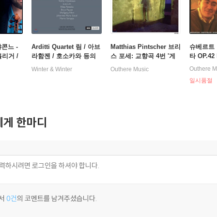
 샤콘느 -
Arditti Quartet 림 / 아브
Matthias Pintscher 브리
슈베르트 
홀리거 /
라함젠 / 호소카와 등의
스 포세: 교향곡 4번 '게
타 OP.42
hard /
현악사중주 작품들 (Gifts
오그라프' 외 (Brice Pau
: 콘트라
Outhere M
Winter & Winter
Outhere Music
t - Ciac
and Greetings)
set: Der Geograph, Les
일시품절
Voix Humaines, Concer
to, Dornroschen) 쾰른
WDR 심포니 오케스트라
와 합창단, 마티아스 핀
게 한마디
쳐
서
0건
의 코멘트를 남겨주셨습니다.