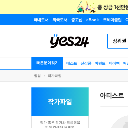
국내도서
외국도서
중고샵
eBook
크레마클럽
C
빠른분야찾기
베스트
신상품
이벤트
바이백
매
웰컴
작가파일
아티스트
작가파일
작가 혹은 작가와 작품명을
함께 검색해 보세요.