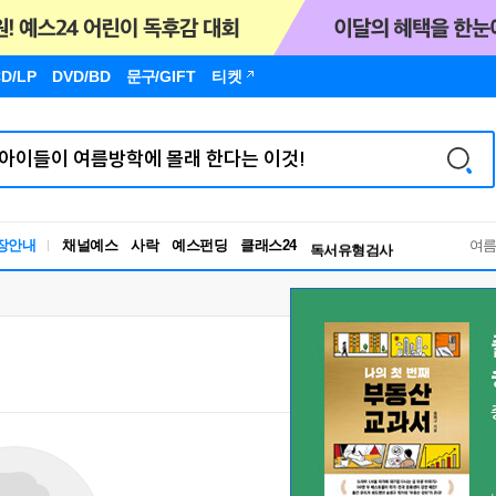
D/LP
DVD/BD
문구
/GIFT
티켓
독서유형검사
RBTI Lab
장안내
채널예스
사락
예스펀딩
클래스24
독서유형검사
여