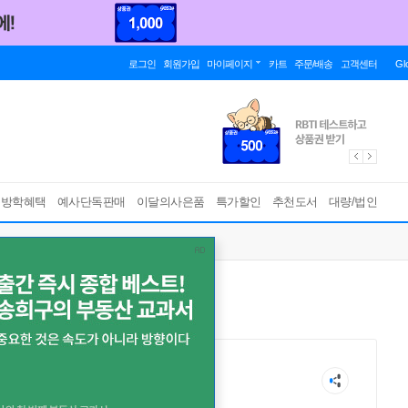
로그인
회원가입
마이페이지
카트
주문/배송
고객센터
Gl
름방학혜택
예사단독판매
이달의사은품
특가할인
추천도서
대량/법인