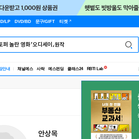
D/LP
DVD/BD
문구
/GIFT
티켓
독서유형검사
장안내
채널예스
사락
예스펀딩
클래스24
RBTI Lab
독서유형검사
안상목