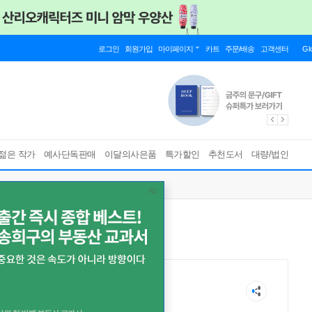
로그인
회원가입
마이페이지
카트
주문/배송
고객센터
Gl
젊은 작가
예사단독판매
이달의사은품
특가할인
추천도서
대량/법인