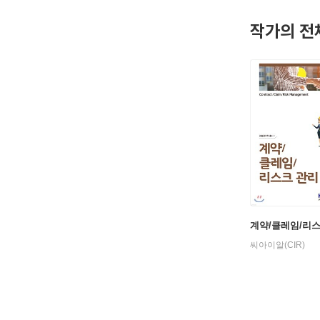
작가의 전
계약/클레임/리
씨아이알(CIR)