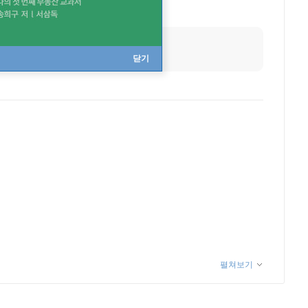
닫기
펼쳐보기