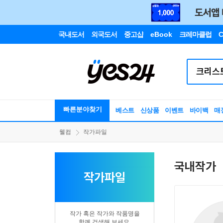
국내도서
외국도서
중고샵
eBook
크레마클럽
C
빠른분야찾기
베스트
신상품
이벤트
바이백
매
웰컴
작가파일
국내작가
작가파일
작가 혹은 작가와 작품명을
함께 검색해 보세요.