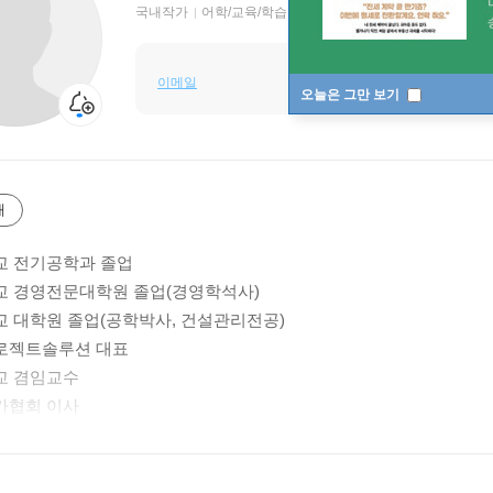
국내작가
어학/교육/학습 저자
이메일
오늘은 그만 보기
개
교 전기공학과 졸업
 경영전문대학원 졸업(경영학석사)
 대학원 졸업(공학박사, 건설관리전공)
로젝트솔루션 대표
교 겸임교수
가협회 이사
관리학회 집필위원(리스크관리)
코(건설본부)
스코건설(중동신사업추진반장, 브라질CSP사업단 PMO)