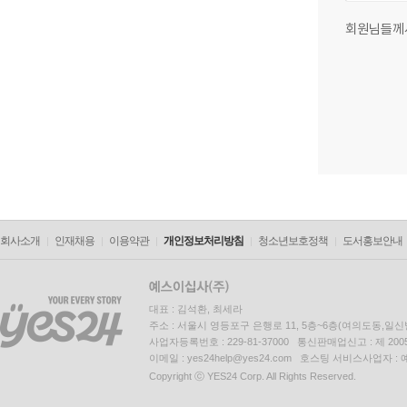
회원님들께
회사소개
인재채용
이용약관
개인정보처리방침
청소년보호정책
도서홍보안내
대표 : 김석환, 최세라
주소 : 서울시 영등포구 은행로 11, 5층~6층(여의도동,일신
사업자등록번호 : 229-81-37000 통신판매업신고 : 제 200
이메일 : yes24help@yes24.com 호스팅 서비스사업자 :
Copyright ⓒ YES24 Corp. All Rights Reserved.