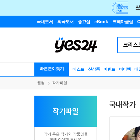
국내도서
외국도서
중고샵
eBook
크레마클럽
C
빠른분야찾기
베스트
신상품
이벤트
바이백
매
웰컴
작가파일
국내작가
작가파일
작가 혹은 작가와 작품명을
함께 검색해 보세요.