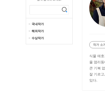
국내작가
해외작가
수상작가
작가 소
식물 애호
울 염리동
큰 기복 
잘 기르고
있다.