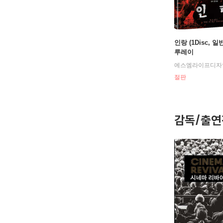
인랑 (1Disc, 일
루레이
에스엠라이프디자
절판
감독/출연