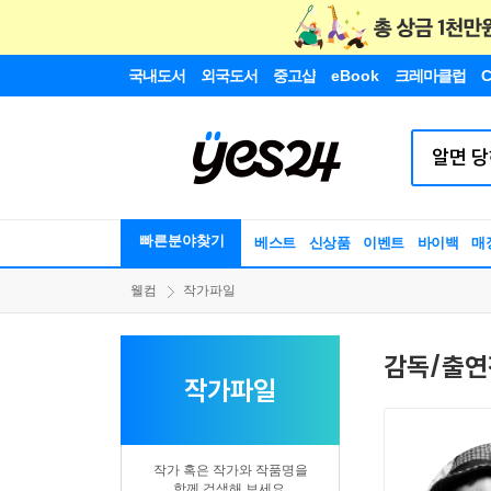
국내도서
외국도서
중고샵
eBook
크레마클럽
C
빠른분야찾기
베스트
신상품
이벤트
바이백
매
웰컴
작가파일
감독/출연
작가파일
작가 혹은 작가와 작품명을
함께 검색해 보세요.