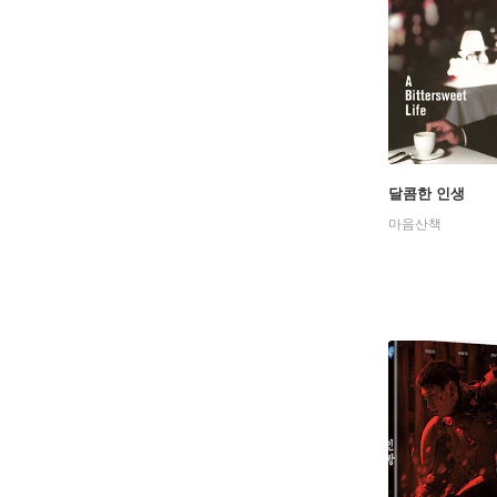
달콤한 인생
마음산책