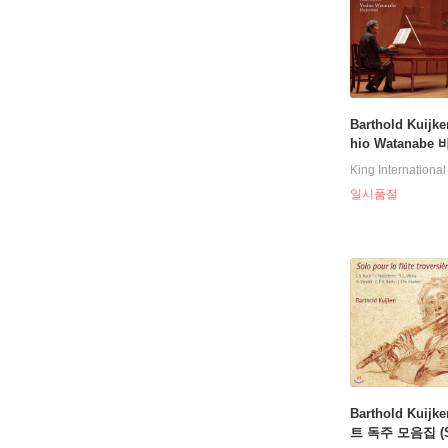
Barthold Kuijke
hio Watanabe 
룻과 하프시코드
King International
소나타 전곡집 (Ba
일시품절
onatas for flute
psichord)
Barthold Kuij
트 독주 모음집 (S