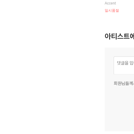
ur la Flute Trav
Accent
일시품절
아티스트에
회원님들께