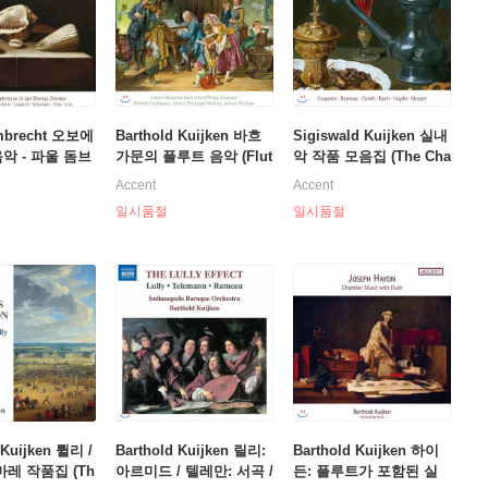
mbrecht 오보에
Barthold Kuijken 바흐
Sigiswald Kuijken 실내
악 - 파울 돔브
가문의 플루트 음악 (Flut
악 작품 모음집 (The Cha
8-88년 Accen
e Music of the Bach Fa
mber Music - The Acce
Accent
Accent
Music for Obo
mily)
nt Recordings 1978-201
일시품절
일시품절
7)
 Kuijken 륄리 /
Barthold Kuijken 릴리:
Barthold Kuijken 하이
마레 작품집 (Th
아르미드 / 텔레만: 서곡 /
든: 플루트가 포함된 실