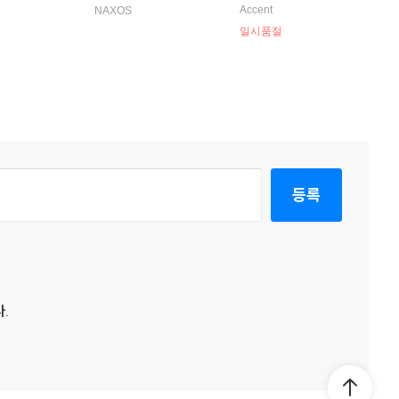
les Revolutio
라모: 다르파누스 (The L
내악 작품들 (Haydn: Ch
Accent
NAXOS
ully Effect - Lully, Tele
amber Music with Flut
일시품절
mann, Rameau)
e)
등록
.