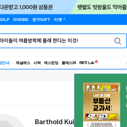
D/LP
DVD/BD
문구
/GIFT
티켓
독서유형검사
장안내
채널예스
사락
예스펀딩
클래스24
RBTI Lab
독서유형검사
Barthold Kuijken
바르톨트 쿠이켄