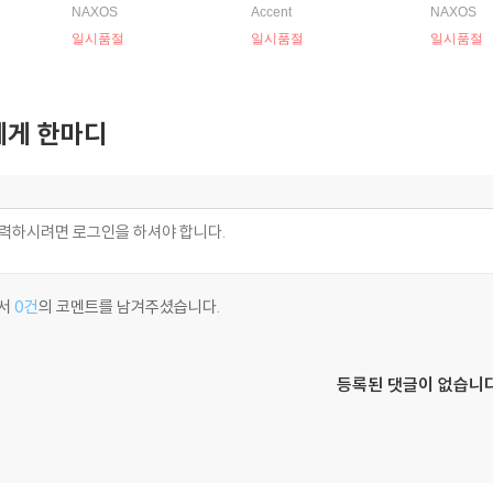
ersiere)
(The Grand Mogul - Vir
바흐 / 텔레만 / 하이든 /
e Versail
NAXOS
Accent
NAXOS
tuosic Baroque Flute C
모차르트
n)
일시품절
일시품절
일시품절
oncertos)
게 한마디
서
0건
의 코멘트를 남겨주셨습니다.
등록된 댓글이 없습니다