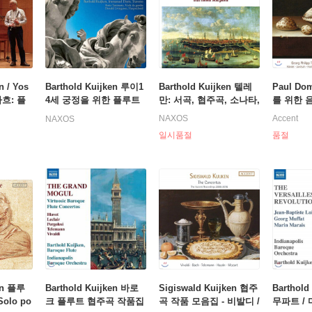
n / Yos
Barthold Kuijken 루이1
Barthold Kuijken 텔레
Paul Do
바흐: 플
4세 궁정을 위한 플루트
만: 서곡, 협주곡, 소나타,
를 위한 음
를 위한
음악 (Flute Music for th
신포니아 멜로디카 (Tele
레히트 197
NAXOS
Accent
NAXOS
ch: S
e Court of Louis XIV -
mann: Ouverture, Conc
t 레코딩 (
일시품절
품절
 and har
La Magnifique)
ertos, Sonata, Sinfoina
e)
Melodica)
ken 플루
Barthold Kuijken 바로
Sigiswald Kuijken 협주
Barthold
olo po
크 플루트 협주곡 작품집
곡 작품 모음집 - 비발디 /
무파트 / 