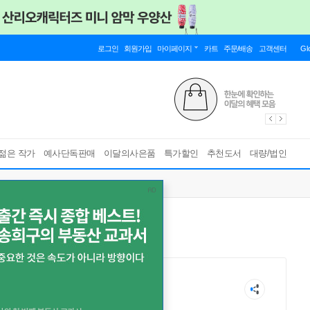
로그인
회원가입
마이페이지
카트
주문/배송
고객센터
Gl
젊은 작가
예사단독판매
이달의사은품
특가할인
추천도서
대량/법인