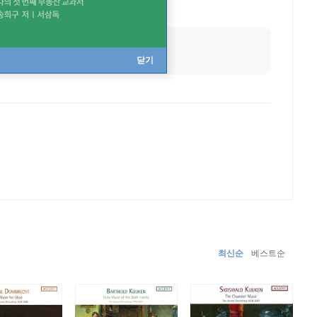
닫기
최신순
베스트순