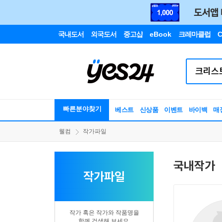
국내도서
외국도서
중고샵
eBook
크레마클럽
C
빠른분야찾기
베스트
신상품
이벤트
바이백
매
웰컴
작가파일
국내작가
작가파일
작가 혹은 작가와 작품명을
함께 검색해 보세요.