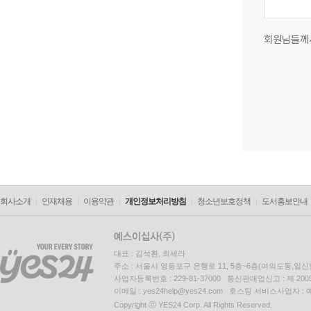
회원님들께
회사소개
인재채용
이용약관
개인정보처리방침
청소년보호정책
도서홍보안내
대표 : 김석환, 최세라
주소 : 서울시 영등포구 은행로 11, 5층~6층(여의도동,일신
사업자등록번호 : 229-81-37000 통신판매업신고 : 제 200
이메일 : yes24help@yes24.com 호스팅 서비스사업자 :
Copyright ⓒ YES24 Corp. All Rights Reserved.