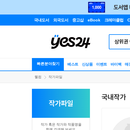
국내도서
외국도서
중고샵
eBook
크레마클럽
C
빠른분야찾기
베스트
신상품
이벤트
바이백
매
웰컴
작가파일
국내작가
작가파일
작가 혹은 작가와 작품명을
함께 검색해 보세요.