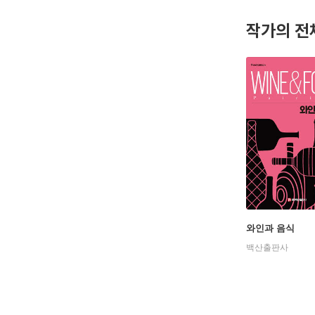
· 2 013년
작가의 전
· 2 017년
· 워 커
· 와 인 
주요저서 :
The Somm
와인과 음식
백산출판사