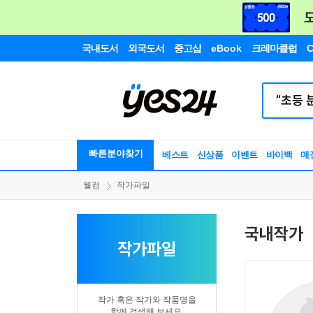
국내도서
외국도서
중고샵
eBook
크레마클럽
C
빠른분야찾기
베스트
신상품
이벤트
바이백
매
웰컴
작가파일
국내작가
작가파일
작가 혹은 작가와 작품명을
함께 검색해 보세요.