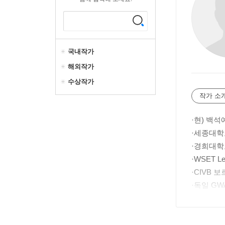
국내작가
해외작가
수상작가
작가 소
·현) 백
·세종대학
·경희대학
·WSET Lev
·CIVB
·독일 GWA
·프랑스 보
·남아공 Ca
· 2 0