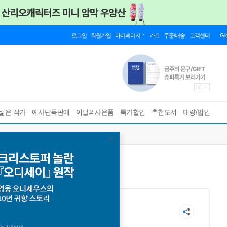
로그인
회원가입
마이페이지
카트
주문/배송
고객센터
Gl
젊은 작가
예사단독판매
이달의사은품
특가할인
추천도서
대량/법인