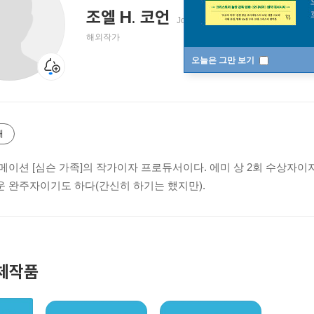
조엘 H. 코언
Joel H. Cohen
해외작가
오늘은 그만 보기
개
메이션 [심슨 가족]의 작가이자 프로듀서이다. 에미 상 2회 수상자이자
 완주자이기도 하다(간신히 하기는 했지만).
체작품