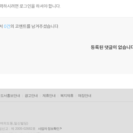
서
0건
의 코멘트를 남겨주셨습니다.
등록된 댓글이 없습니다
도서홍보안내
광고안내
제휴안내
복지제휴
매장안내
층(여의도동,일신빌딩)
고 : 제 2005-02682호
사업자 정보확인