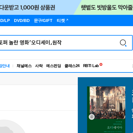
D/LP
DVD/BD
문구
/GIFT
티켓
독서유형검사
장안내
채널예스
사락
예스펀딩
클래스24
RBTI Lab
독서유형검사