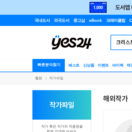
국내도서
외국도서
중고샵
eBook
크레마클럽
C
빠른분야찾기
베스트
신상품
이벤트
바이백
매
웰컴
작가파일
해외작가
작가파일
작가 혹은 작가와 작품명을
함께 검색해 보세요.