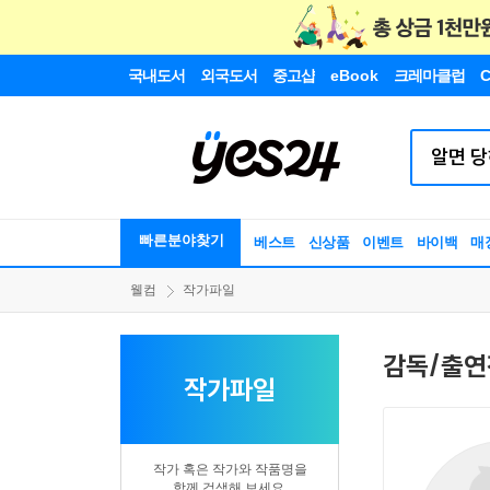
국내도서
외국도서
중고샵
eBook
크레마클럽
C
빠른분야찾기
베스트
신상품
이벤트
바이백
매
웰컴
작가파일
감독/출연
작가파일
작가 혹은 작가와 작품명을
함께 검색해 보세요.