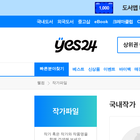
국내도서
외국도서
중고샵
eBook
크레마클럽
C
빠른분야찾기
베스트
신상품
이벤트
바이백
매
웰컴
작가파일
국내작가
작가파일
작가 혹은 작가와 작품명을
함께 검색해 보세요.