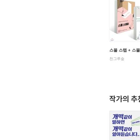
스몰 스텝 + 스
천그루숲
작가의 추