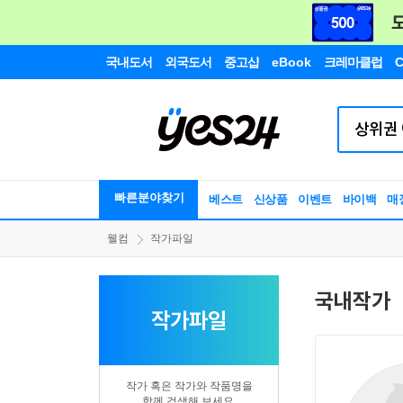
국내도서
외국도서
중고샵
eBook
크레마클럽
C
빠른분야찾기
베스트
신상품
이벤트
바이백
매
웰컴
작가파일
국내작가
작가파일
작가 혹은 작가와 작품명을
함께 검색해 보세요.