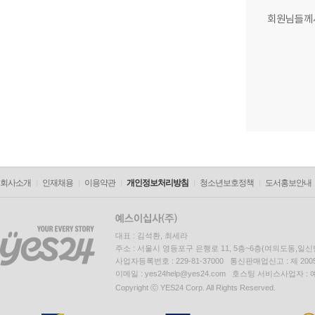
회원님들께
회사소개
인재채용
이용약관
개인정보처리방침
청소년보호정책
도서홍보안내
대표 : 김석환, 최세라
주소 : 서울시 영등포구 은행로 11, 5층~6층(여의도동,일신
사업자등록번호 : 229-81-37000 통신판매업신고 : 제 200
이메일 : yes24help@yes24.com 호스팅 서비스사업자 :
Copyright ⓒ YES24 Corp. All Rights Reserved.