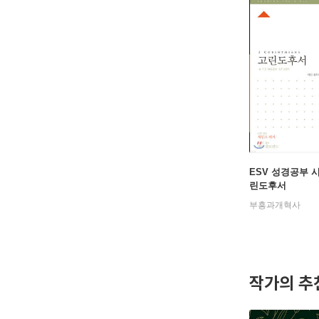
ESV 성경공부 
린도후서
부흥과개혁사
작가의 추