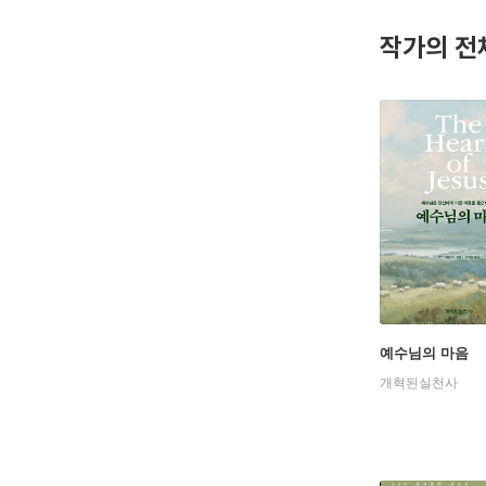
oe), 벤(
작가의 전
이 책은 
들에 이르
예수님의 마음
개혁된실천사