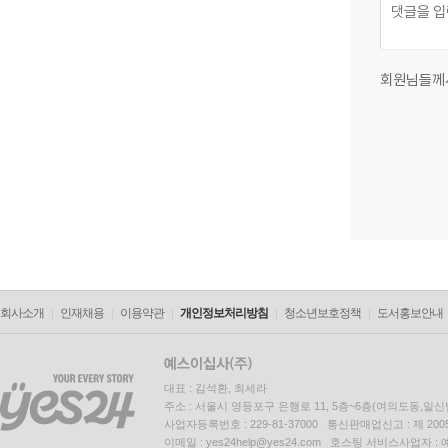
회원님들께
회사소개
인재채용
이용약관
개인정보처리방침
청소년보호정책
도서홍보안내
대표 : 김석환, 최세라
주소 : 서울시 영등포구 은행로 11, 5층~6층(여의도동,일신
사업자등록번호 : 229-81-37000 통신판매업신고 : 제 200
이메일 : yes24help@yes24.com 호스팅 서비스사업자 :