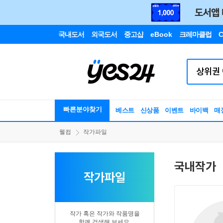
국내도서
외국도서
중고샵
eBook
크레마클럽
C
빠른분야찾기
베스트
신상품
이벤트
바이백
매
웰컴
작가파일
국내작가
작가파일
작가 혹은 작가와 작품명을
함께 검색해 보세요.