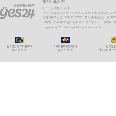
대표 : 김석환, 최세라
주소 : 서울시 영등포구 은행로 11, 5층~6층(여의도동,일신
사업자등록번호 : 229-81-37000 통신판매업신고 : 제 200
이메일 : yes24help@yes24.com 호스팅 서비스사업자 :
Copyright ⓒ YES24 Corp. All Rights Reserved.