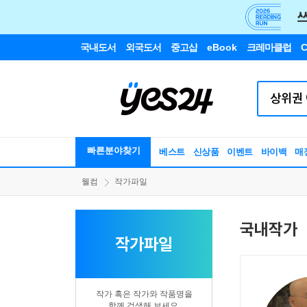
국내도서
외국도서
중고샵
eBook
크레마클럽
C
빠른분야찾기
베스트
신상품
이벤트
바이백
매
웰컴
작가파일
국내작가
작가파일
작가 혹은 작가와 작품명을
함께 검색해 보세요.