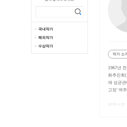
국내작가
해외작가
수상작가
작가 소
1967년
화추진회(
재 성균관
고정’ 역
번역서로 『무
『석견루시초
역), 『교