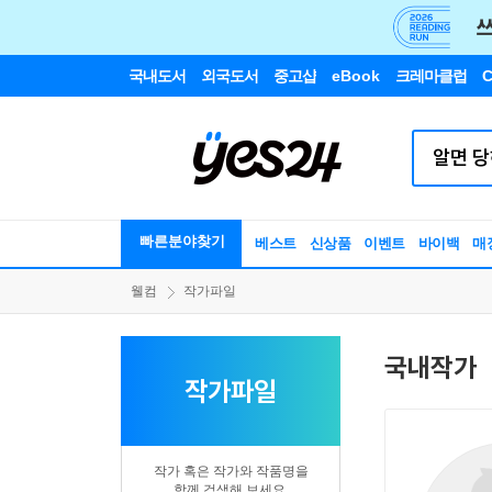
국내도서
외국도서
중고샵
eBook
크레마클럽
C
빠른분야찾기
베스트
신상품
이벤트
바이백
매
웰컴
작가파일
국내작가
작가파일
작가 혹은 작가와 작품명을
함께 검색해 보세요.