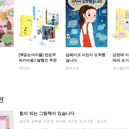
[책읽는아이들] 전은주
딥페이크 사진이 도착했
감정에 이
라키비움J 발행인 추천
습니다
따라 쓰기
초등 3~4학년 세트
YES24
썬더키즈
파스텔하
천
힘이 되는 그림책이 있습니다
김민영
,
김예원
,
허유진
,
오숙희
,
오수민
저 외 5명
섬드레