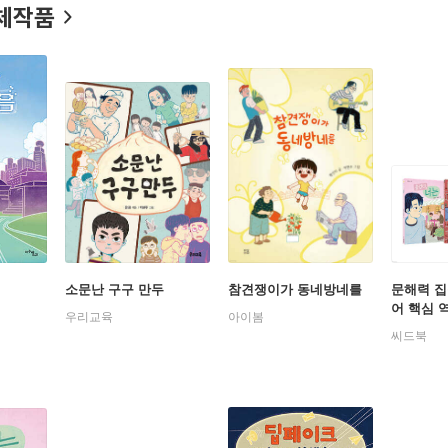
체작품
소문난 구구 만두
참견쟁이가 동네방네를
문해력 집
어 핵심 
우리교육
아이봄
씨드북