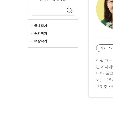
국내작가
해외작가
수상작가
작가 소
어릴 때는
편 애니메
니다. 쓰
봐』 『우
『제주 소