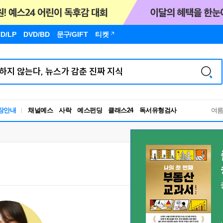
D/LP
DVD/BD
문구
/GIFT
티켓
독서유형검사
장안내
채널예스
사락
예스펀딩
클래스24
RBTI Lab
여
독서유형검사