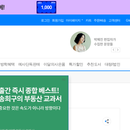
로그인
회원가입
마이페이지
카트
주문/배송
고객센터
Gl
름방학혜택
예사단독판매
이달의사은품
특가할인
추천도서
대량/법인