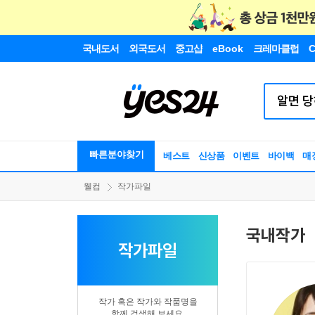
국내도서
외국도서
중고샵
eBook
크레마클럽
C
빠른분야찾기
베스트
신상품
이벤트
바이백
매
웰컴
작가파일
국내작가
작가파일
작가 혹은 작가와 작품명을
함께 검색해 보세요.