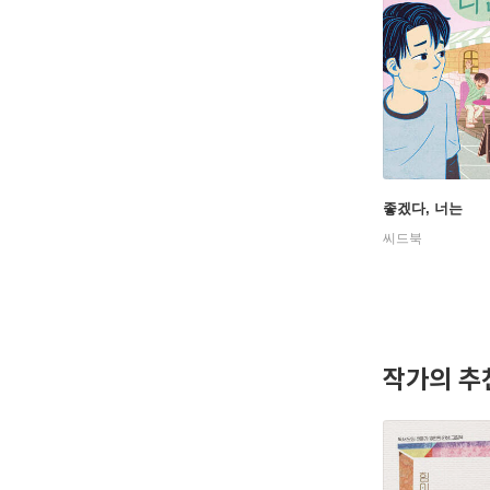
좋겠다, 너는
씨드북
작가의 추