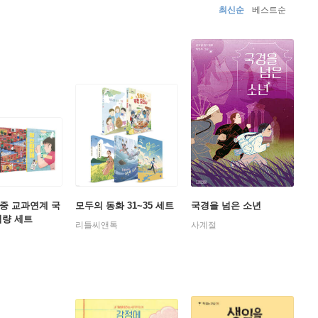
최신순
베스트순
중 교과연계 국
모두의 동화 31~35 세트
국경을 넘은 소년
역량 세트
리틀씨앤톡
사계절