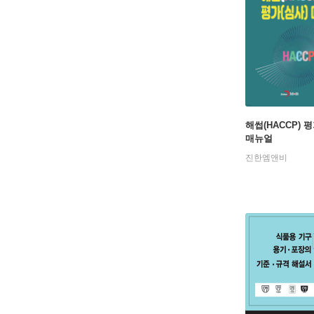
해썹(HACCP) 
매뉴얼
진한엠앤비