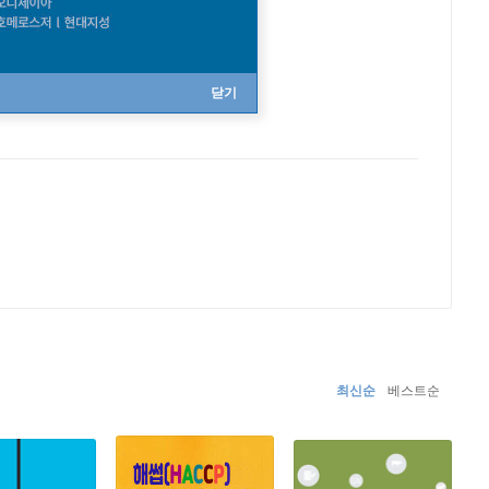
닫기
최신순
베스트순