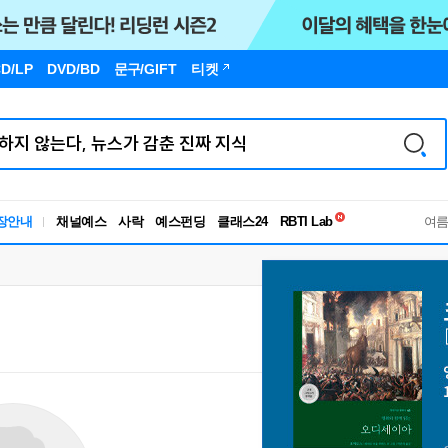
D/LP
DVD/BD
문구
/GIFT
티켓
독서유형검사
장안내
채널예스
사락
예스펀딩
클래스24
RBTI Lab
여
독서유형검사