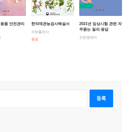
위생용품 안전관리
한약재관능검사해설서
2021년 임상시험 관련 자
주묻는 질의·응답
의방출판사
비
진한엠앤비
품절
등록