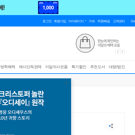
로그인
회원가입
마이페이지
카트
주문/배송
고객센터
Gl
름방학혜택
예사단독판매
이달의사은품
특가할인
추천도서
대량/법인