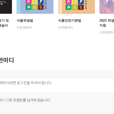
용기·포
식품위생법
식품안전기본법
2023 
해설서
지침
진한엠앤비
진한엠앤비
진한엠앤
한마디
서
0건
의 코멘트를 남겨주셨습니다.