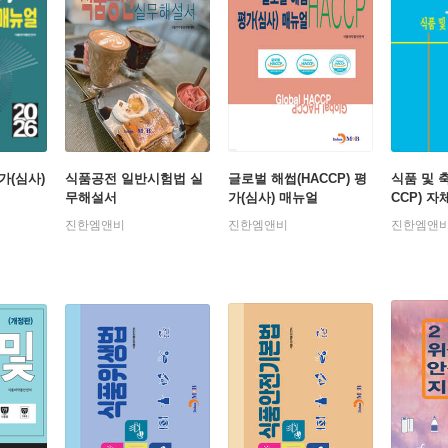
평가(심사)
식품공전 일반시험법 실
글로벌 해썹(HACCP) 평
식품 및 
무해설서
가(심사) 매뉴얼
CCP) 
진한엠앤비
진한엠앤비
진한엠앤