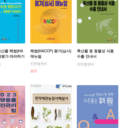
축산물 해썹(HA
해썹(HACCP) 평가(심사)
축산물 등 동물성 식품
자체평가 따라하기
매뉴얼
수출 안내서
진한엠앤비
비
진한엠앤비
절판