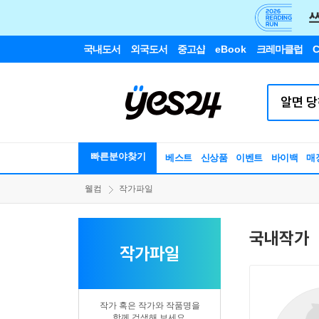
국내도서
외국도서
중고샵
eBook
크레마클럽
C
빠른분야찾기
베스트
신상품
이벤트
바이백
매
웰컴
작가파일
국내작가
작가파일
작가 혹은 작가와 작품명을
함께 검색해 보세요.