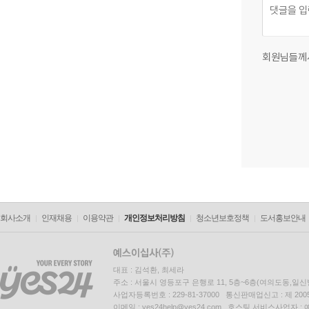
회원님들께
회사소개
인재채용
이용약관
개인정보처리방침
청소년보호정책
도서홍보안내
대표 : 김석환, 최세라
주소 : 서울시 영등포구 은행로 11, 5층~6층(여의도동,일신
사업자등록번호 : 229-81-37000 통신판매업신고 : 제 200
이메일 : yes24help@yes24.com 호스팅 서비스사업자 :