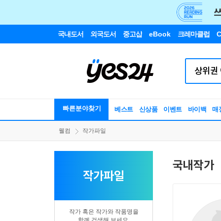
국내도서
외국도서
중고샵
eBook
크레마클럽
C
빠른분야찾기
베스트
신상품
이벤트
바이백
매
웰컴
작가파일
국내작가
작가파일
작가 혹은 작가와 작품명을
함께 검색해 보세요.