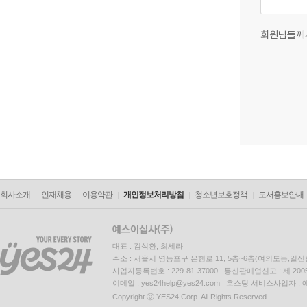
회원님들께
회사소개
인재채용
이용약관
개인정보처리방침
청소년보호정책
도서홍보안내
대표 : 김석환, 최세라
주소 : 서울시 영등포구 은행로 11, 5층~6층(여의도동,일신
사업자등록번호 : 229-81-37000 통신판매업신고 : 제 200
이메일 : yes24help@yes24.com 호스팅 서비스사업자 :
Copyright ⓒ YES24 Corp. All Rights Reserved.