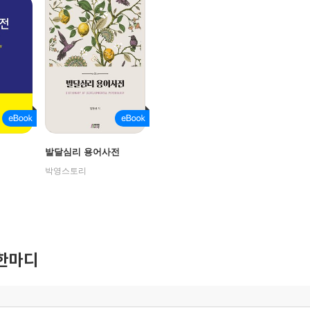
발달심리 용어사전
박영스토리
한마디