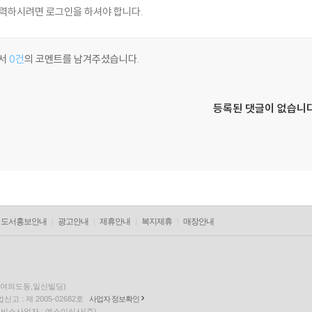
서
0건
의 코멘트를 남겨주셨습니다.
등록된 댓글이 없습니다
도서홍보안내
광고안내
제휴안내
복지제휴
매장안내
층(여의도동,일신빌딩)
고 : 제 2005-02682호
사업자 정보확인
팅 서비스사업자 : 예스이십사(주)