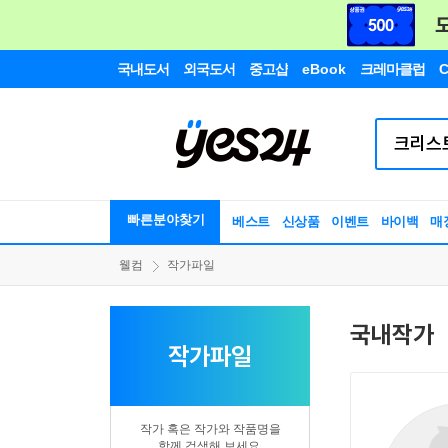
국내도서
외국도서
중고샵
eBook
크레마클럽
C
빠른분야찾기
베스트
신상품
이벤트
바이백
매
웰컴
작가파일
국내작가
작가파일
작가 혹은 작가와 작품명을
함께 검색해 보세요.