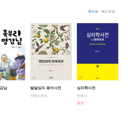
최신순
베스트순
영감님
발달심리 용어사전
심리학사전
박영스토리
박영사
절판