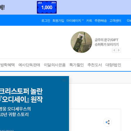
로그인
회원가입
마이페이지
카트
주문/배송
고객센터
Gl
름방학혜택
예사단독판매
이달의사은품
특가할인
추천도서
대량/법인