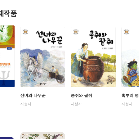
체작품
선녀와 나무꾼
콩쥐와 팥쥐
혹부리 
지성사
지성사
지성사