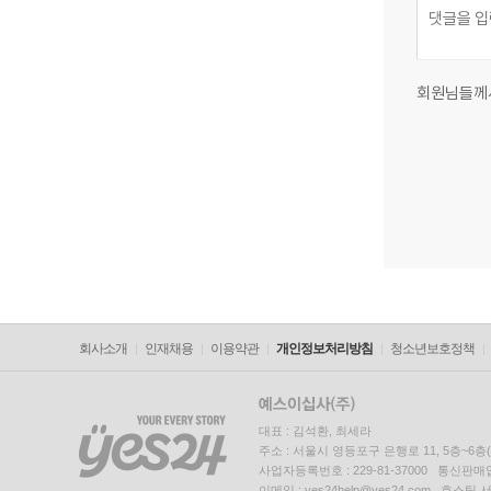
회원님들께
회사소개
인재채용
이용약관
개인정보처리방침
청소년보호정책
대표 : 김석환, 최세라
주소 : 서울시 영등포구 은행로 11, 5층~6
사업자등록번호 : 229-81-37000 통신판매업신
이메일 : yes24help@yes24.com 호스