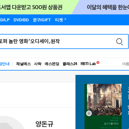
D/LP
DVD/BD
문구
/GIFT
티켓
독서유형검사
장안내
채널예스
사락
예스펀딩
클래스24
RBTI Lab
여
독서유형검사
양돈규