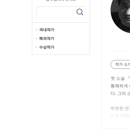
국내작가
해외작가
수상작가
작가 소
첫 소설 
통쾌하게 
다. 그의
뚜렷한 문
으로 대한
작 『몽유