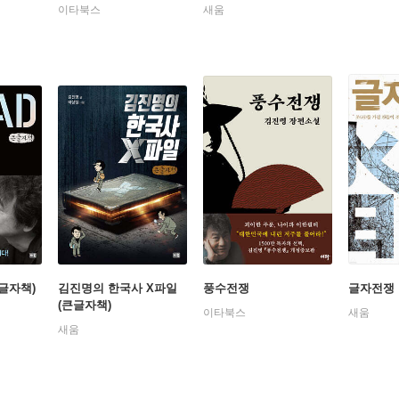
이타북스
새움
큰글자책)
김진명의 한국사 X파일
풍수전쟁
글자전쟁
(큰글자책)
이타북스
새움
새움