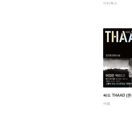
이타북스
싸드 THAAD (
새움