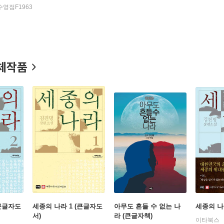
수영점F1963
체작품
(큰글자도
세종의 나라 1 (큰글자도
아무도 흔들 수 없는 나
세종의 나
서)
라 (큰글자책)
이타북스