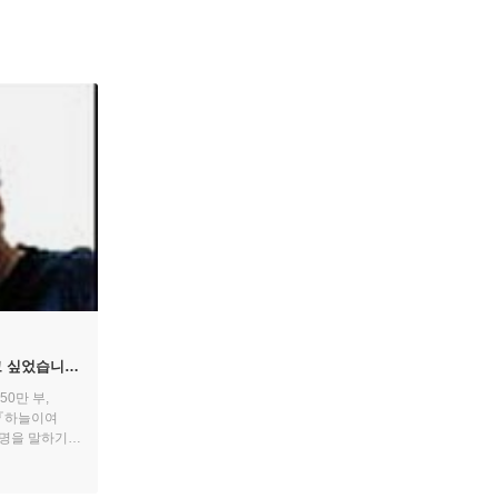
고 싶었습니다
0만 부,
 『하늘이여
김진명을 말하기
급해야 하는