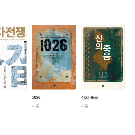
1026
신의 죽음
새움
새움