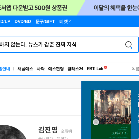
D/LP
DVD/BD
문구
/GIFT
티켓
독서유형검사
RBTI Lab
장안내
채널예스
사락
예스펀딩
클래스24
여
독서유형검사
김진명
金辰明
국내작가
문학가