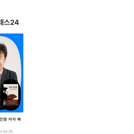
 다룬 『최후의 경전』, 돈에 대한 인간의 욕망을 그려낸 『카지노』
성과 애플의 특허 전쟁을 예견한 『삼성 컨스피러시』, 고고도 미사일 
온 ‘한국사의 핫이슈’를 만화로 풀어낸 『한국사 X파일』, 한자 속에
래스24
이 있다.
진명 저자 북
4.09.28.