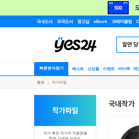
국내도서
외국도서
중고샵
eBook
크레마클럽
C
빠른분야찾기
베스트
신상품
이벤트
바이백
매
웰컴
작가파일
국내작가
작가파일
작가 혹은 작가와 작품명을
함께 검색해 보세요.