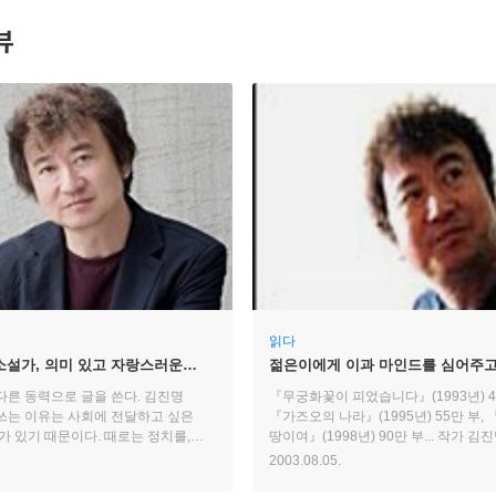
뷰
읽다
소설가, 의미 있고 자랑스러운
젊은이에게 이과 마인드를 심어주
- 작가 김진명
다른 동력으로 글을 쓴다. 김진명
『무궁화꽃이 피었습니다』(1993년) 45
쓰는 이유는 사회에 전달하고 싶은
『가즈오의 나라』(1995년) 55만 부,
가 있기 때문이다. 때로는 정치를,
땅이여』(1998년) 90만 부... 작가 
역사를 통해 전달되는 이 ‘메시지’는
위해 그의 경이로운 작품 판매량을 언
2003.08.05.
 속에 버무려져 독자와 만난다.
것은 어쩌면 매우 당연한 일이다.