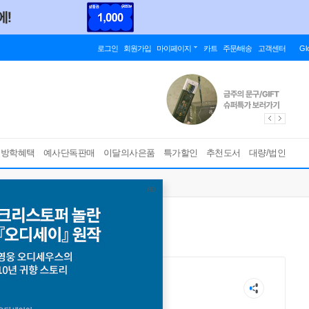
로그인
회원가입
마이페이지
카트
주문/배송
고객센터
Gl
름방학혜택
예사단독판매
이달의사은품
특가할인
추천도서
대량/법인