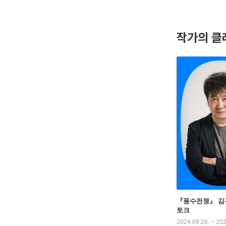
의 비밀을
음』, 삼
간 추적해
작가의 클
전쟁』 등
『풍수전쟁』 김
토크
2024.09.28. ~ 202