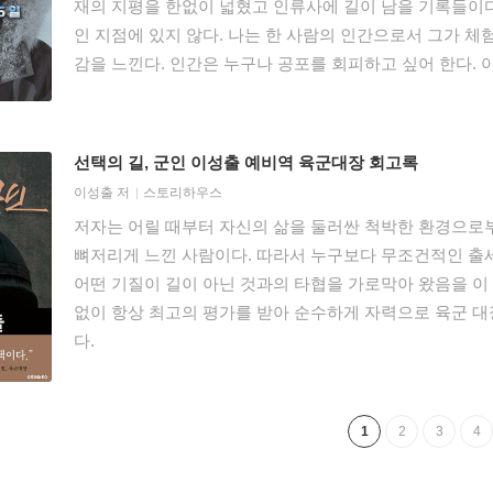
재의 지평을 한없이 넓혔고 인류사에 길이 남을 기록들이다
인 지점에 있지 않다. 나는 한 사람의 인간으로서 그가 체
감을 느낀다. 인간은 누구나 공포를 회피하고 싶어 한다. 
속에는 공포의 순간에 처하면 몸과 마음과 두뇌가 굳어버리
다. 최종열이라는 탐험가의 일생을 보면 그가 바로 이 공포
포와 맞서기 위해서는 반드시 혼자라야 한다. 그래서 그는
선택의 길, 군인 이성출 예비역 육군대장 회고록
느끼지 않는 듯하다. 오로지 자신과만 대면하며 한 줄기 
이성출
저
스토리하우스
인 공포와 대면하며 자아를 잃지 않으려고, 아니 미쳐버리
저자는 어릴 때부터 자신의 삶을 둘러싼 척박한 환경으로
열이 대단한 것은 공포에 압도당하면서도 또 다른 공포의 
뼈저리게 느낀 사람이다. 따라서 누구보다 무조건적인 출세
무도 색다른 영역에서 인간 존재의 지평을 넓혀왔고 이러
어떤 기질이 길이 아닌 것과의 타협을 가로막아 왔음을 이 
복할 수 있다는 자신감을 갖게 한다. 그러므로 이 책은 그
없이 항상 최고의 평가를 받아 순수하게 자력으로 육군 대
려는 목적으로 읽어서는 안 된다. 가장 깊숙한 공포의 심연
다.
이해할 수 없는 한 비상한 의식의 궤적을 좇으려는 호기심
덮고 난 독자는 인간 존재의 숭엄함에 몸을 떨며 더욱 강한
렇게 정의해 본다. “공포가 최종열을 응시할 때 최종열도 
1
2
3
4