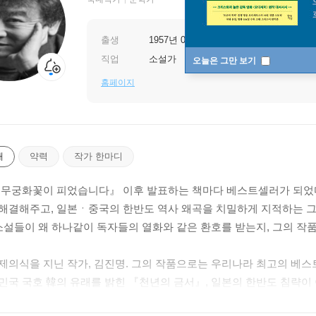
출생
1957년 08월 31일
직업
소설가
오늘은 그만 보기
홈페이지
개
약력
작가 한마디
『무궁화꽃이 피었습니다』 이후 발표하는 책마다 베스트셀러가 되었
해결해주고, 일본ㆍ중국의 한반도 역사 왜곡을 치밀하게 지적하는 그
 소설들이 왜 하나같이 독자들의 열화와 같은 환호를 받는지, 그의 작품
제의식을 지닌 작가, 김진명. 그의 작품으로는 우리나라 최고의 베
민국 국호 韓의 유래를 밝힌 『천년의 금서』, 일본의 한반도 침략
도원』, 충격적인 명성황후 시해의 실체를 그린 『황태자비 납치사건』,