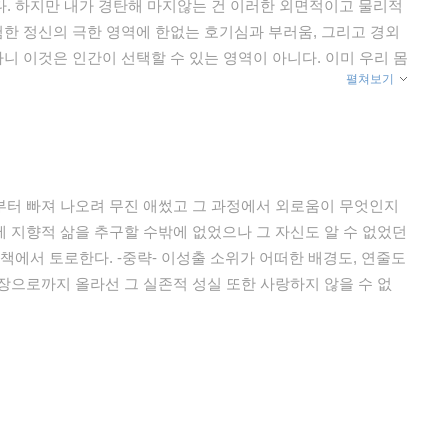
. 하지만 내가 경탄해 마지않는 건 이러한 외면적이고 물리적
험한 정신의 극한 영역에 한없는 호기심과 부러움, 그리고 경외
아니 이것은 인간이 선택할 수 있는 영역이 아니다. 이미 우리 몸
펼쳐보기
는 유전자가 있어 이것은 인간이 피할 수도, 극복할 수도 없
와 맞서는 순간을 집요하게 찾아다녔다는 걸 알 수 있다. 이 공
 팀을 이루어 수십 좌를 완등하는 종류의 탐험에는 전혀 흥미를
빛조차 없는 극지에서. 사막에서 인간의 가장 강한 원초적 본능
지 않으려고 잔인한 몸부림을 치며 희열을 느꼈을 법하다. 최종
부터 빠져 나오려 무진 애썼고 그 과정에서 외로움이 무엇인지
도가니 속으로 자신을 밀어 넣는 의지에 있다. 그만치 그는 너
 지향적 삶을 추구할 수밖에 없었으나 그 자신도 알 수 없었던
한 그의 실존이야말로 인류로 하여금 어떠한 우주의 난관도 극
책에서 토로한다. -중략- 이성출 소위가 어떠한 배경도, 연줄도
가 세운 기록이나 그 기록을 세우기 위해 기울인 노력을 구경하
장으로까지 올라선 그 실존적 성실 또한 사랑하지 않을 수 없
 속에서 한 매우 특별한 사람이 남긴 흔적, 그리고 상식으로는
으로 읽어야만 하는 것이다. 그런 눈으로 완독했을 때 이 책을
 삶의 의욕을 느낄 것으로 확신한다. 글을 마치며 그의 삶을 이
공포를 응시한다.”