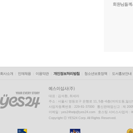
회원님들께
회사소개
인재채용
이용약관
개인정보처리방침
청소년보호정책
도서홍보안내
대표 : 김석환, 최세라
주소 : 서울시 영등포구 은행로 11, 5층~6층(여의도동,일신
사업자등록번호 : 229-81-37000 통신판매업신고 : 제 200
이메일 : yes24help@yes24.com 호스팅 서비스사업자 :
Copyright ⓒ YES24 Corp. All Rights Reserved.