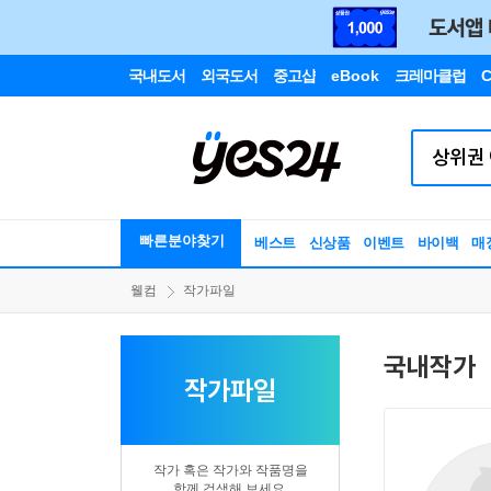
국내도서
외국도서
중고샵
eBook
크레마클럽
C
빠른분야찾기
베스트
신상품
이벤트
바이백
매
웰컴
작가파일
국내작가
작가파일
작가 혹은 작가와 작품명을
함께 검색해 보세요.