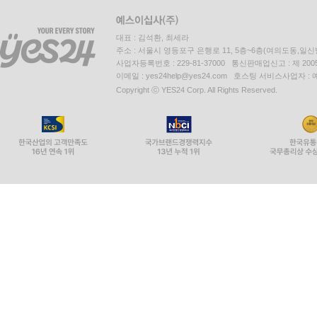
대표 : 김석환, 최세라
주소 : 서울시 영등포구 은행로 11, 5층~6층(여의도동,일신
사업자등록번호 : 229-81-37000 통신판매업신고 : 제 200
이메일 : yes24help@yes24.com 호스팅 서비스사업자 :
Copyright ⓒ YES24 Corp. All Rights Reserved.