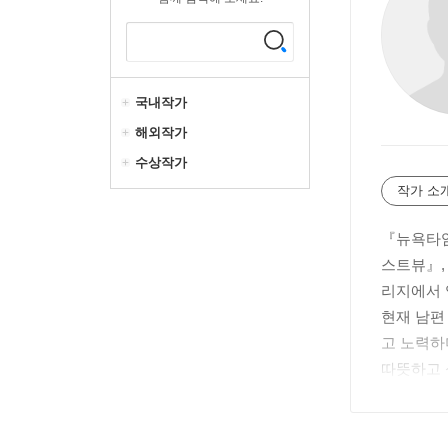
국내작가
해외작가
수상작가
작가 소
『뉴욕타임
스트뷰』, 
리지에서 
현재 남편
고 노력하
따뜻하고 섬
으며 201
할 정도로
아니라 영