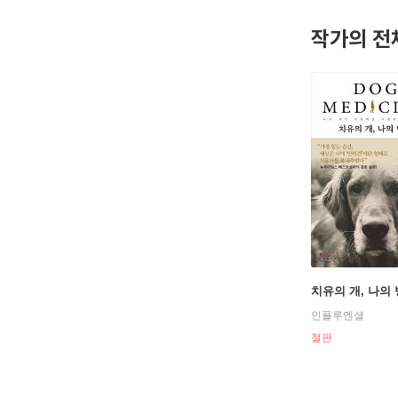
작가의 전
치유의 개, 나의
인플루엔셜
절판