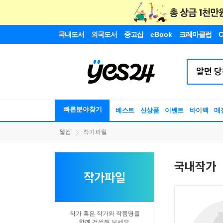
국내도서
외국도서
중고샵
eBook
크레마클럽
C
빠른분야찾기
베스트
신상품
이벤트
바이백
매
웰컴
작가파일
국내작가
작가파일
작가 혹은 작가와 작품명을
함께 검색해 보세요.