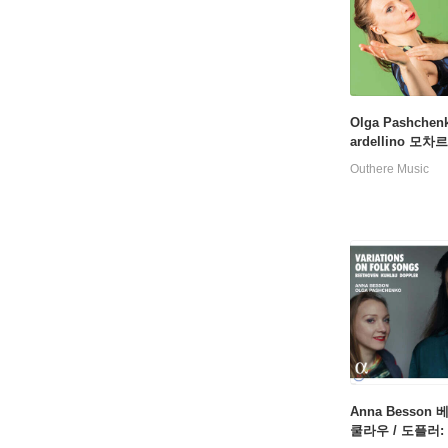
Olga Pashchenko
ardellino 모차
노 협주곡 6번, 8
Outhere Music
번 (Mozart: Pia
ertos 6, 8 & 18)
Anna Besson 
쿨라우 / 도플러: